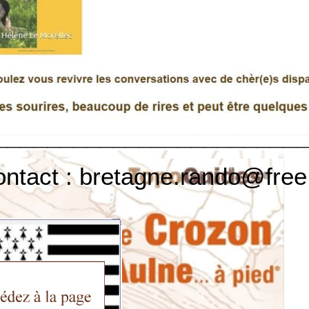
 vous offre cette rando
________________________
ontact : bretagne.rando@free.