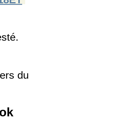
esté.
iers du
ook