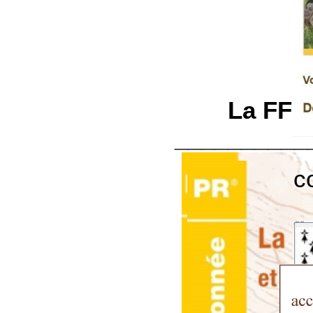
La FFRP
__________
c