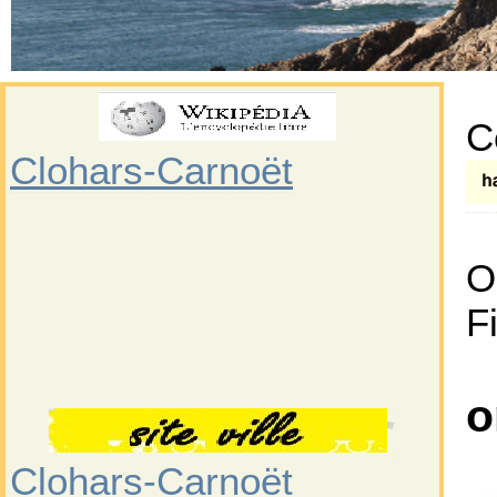
C
Clohars-Carnoët
O
F
o
Clohars-Carnoët