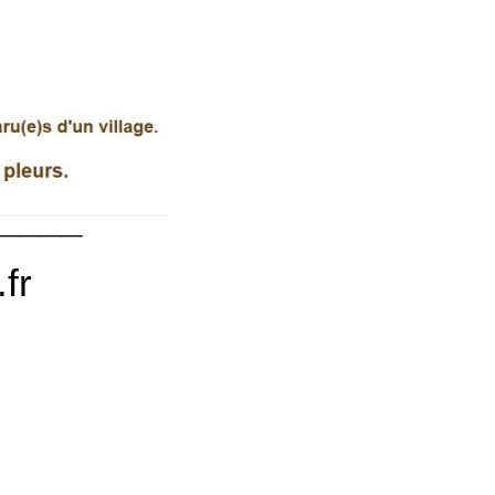
te rando
____
fr