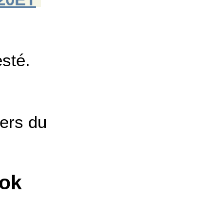
esté.
iers du
ook