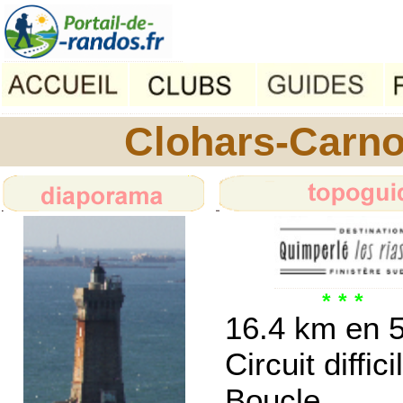
Clohars-Carnoë
16.4 km en 
Circuit diffici
Boucle