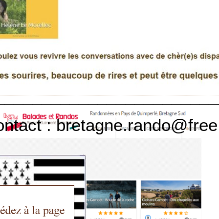
erre Océane vous offre cet
________________________
ontact : bretagne.rando@free.