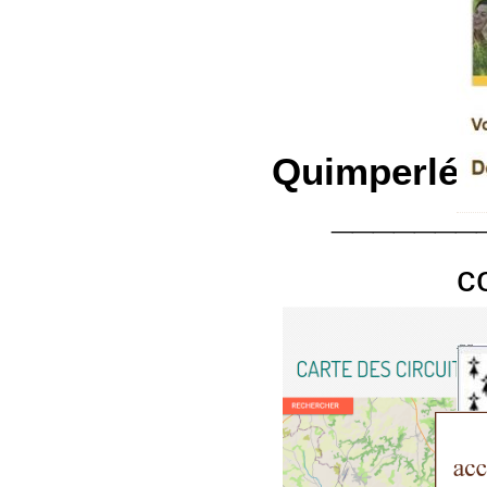
Quimperlé T
_______
c