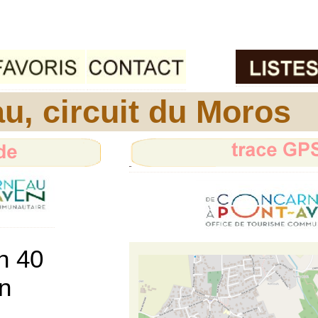
u, circuit du Moros
h 40
n