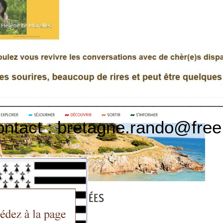
au à Pont-Aven vous offre
________________________
ontact : bretagne.rando@free.