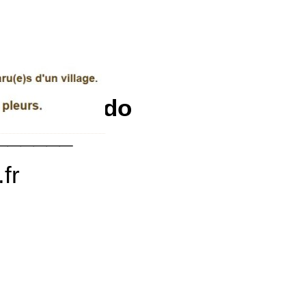
 cette rando
______
fr