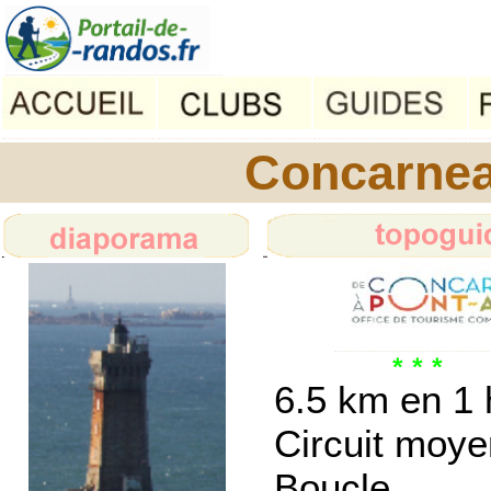
Concarnea
6.5 km en 1 
Circuit moye
Boucle