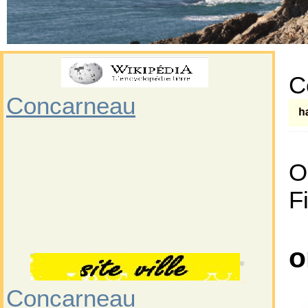
C
Concarneau
O
F
o
Concarneau