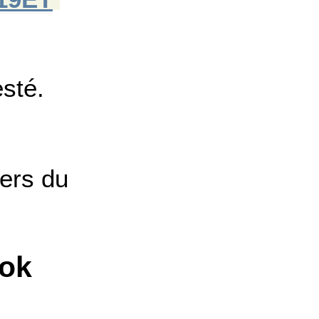
esté.
iers du
ook