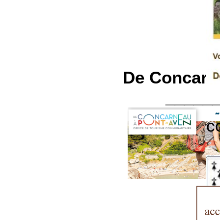
De Concarne
_____
c