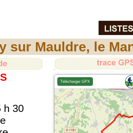
y sur Mauldre, le Man
PS
 h 30
le
re