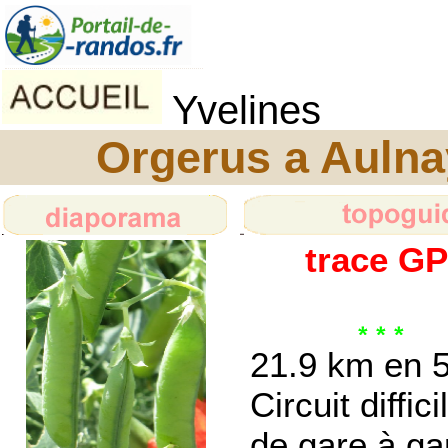
Yvelines
Orgerus a Aulna
trace G
21.9 km en 5
Circuit diffici
de gare à ga