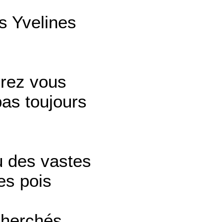
s Yvelines
rez vous
pas toujours
u des vastes
es pois
cherchés