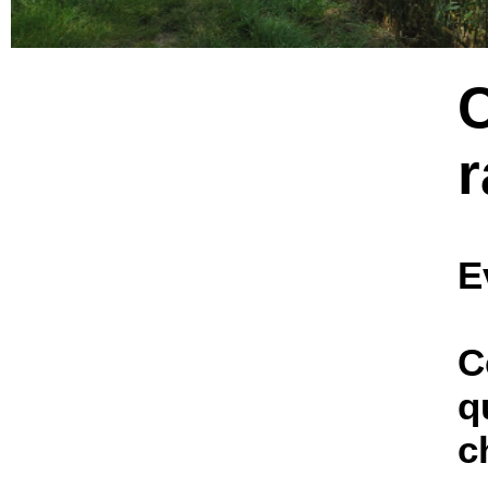
E
C
q
c