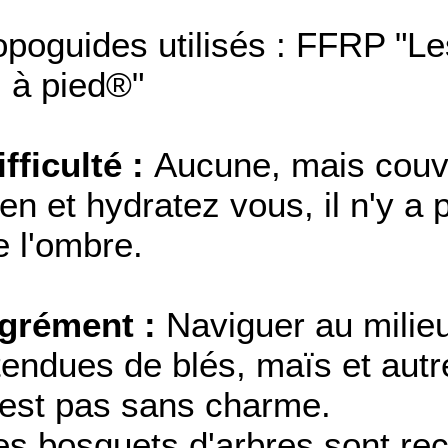
opoguides utilisés : FFRP "Le
.. à pied®"
ifficulté :
Aucune, mais couv
ien et hydratez vous, il n'y a 
e l'ombre.
grément :
Naviguer au milie
tendues de blés, maïs et autr
'est pas sans charme.
es bosquets d'arbres sont re