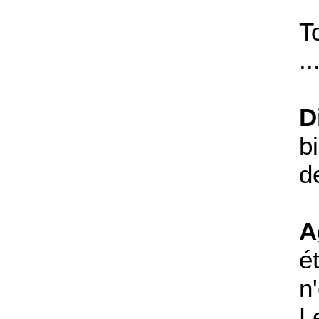
T
.
D
b
d
A
é
n
L