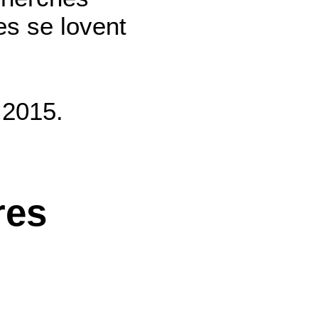
ges se lovent
n 2015.
res