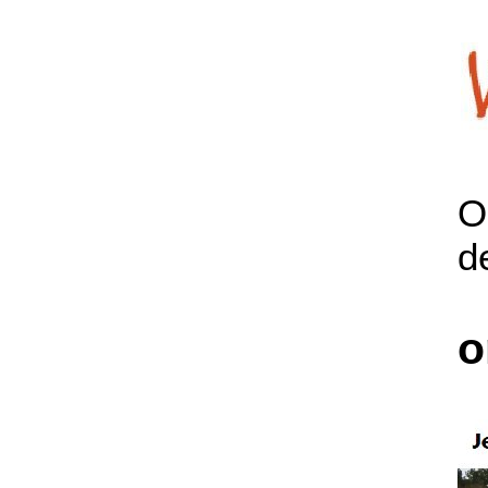
O
d
o