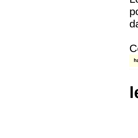
p
d
C
l