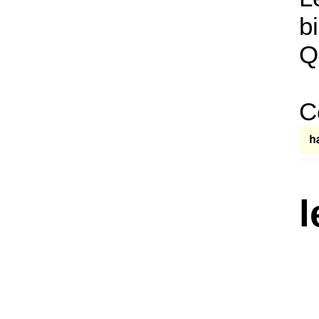
b
Q
C
l