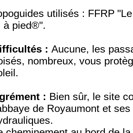
opoguides utilisés : FFRP "Le
. à pied®".
ifficultés :
Aucune, les pass
oisés, nombreux, vous protèg
leil.
grément :
Bien sûr, le site c
'abbaye de Royaumont et ses 
ydrauliques.
e cheminement au bord de la 