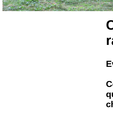
E
C
q
c