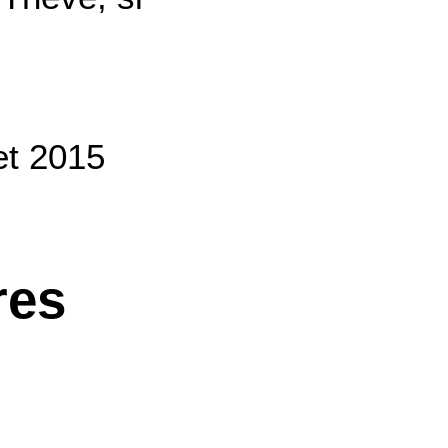
let 2015
res