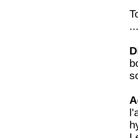
T
..
D
b
so
A
l
h
L