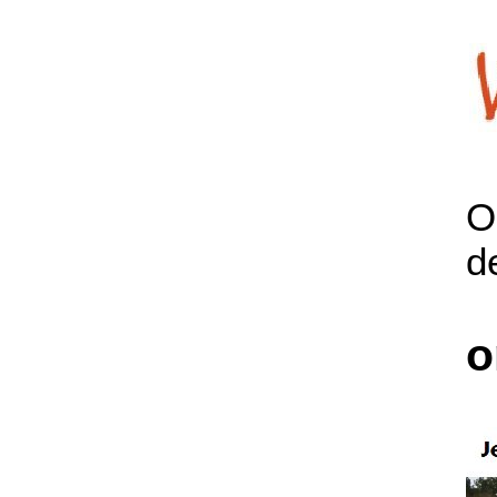
O
d
o