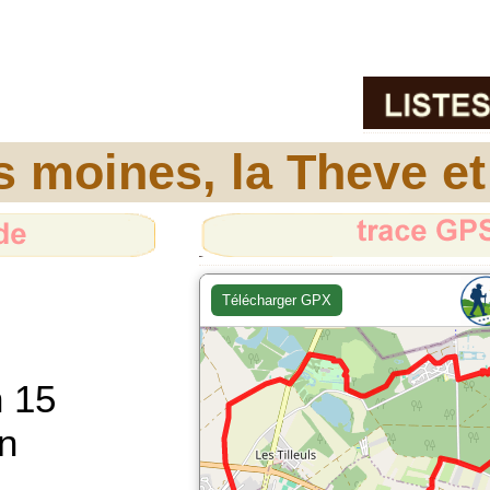
s moines, la Theve et
h 15
n