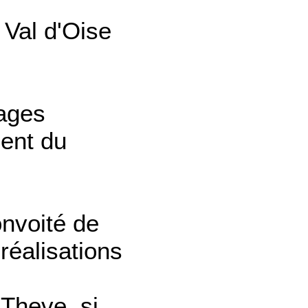
 Val d'Oise
ages
ent du
onvoité de
réalisations
Theve, si