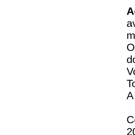
A
a
m
O
d
V
T
A
C
2