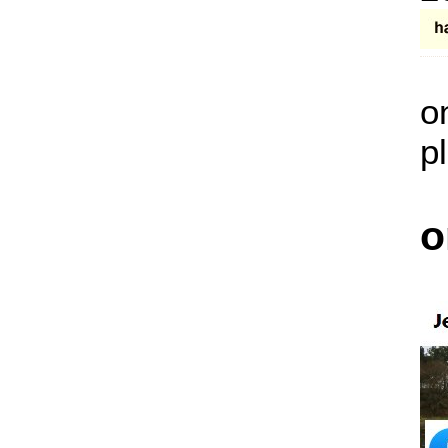
o
p
o