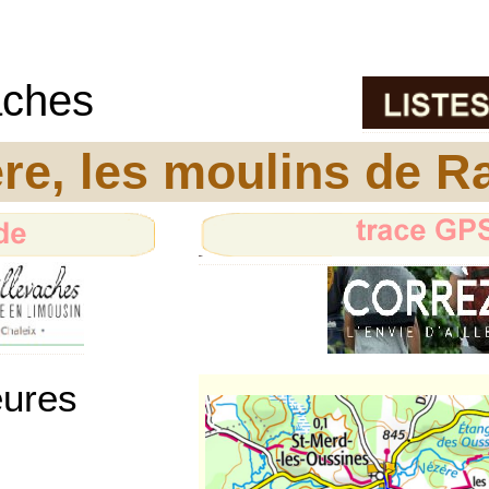
aches
re, les moulins de R
eures