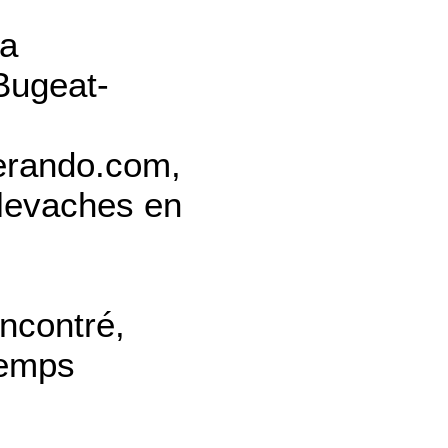
la
ugeat-
zerando.com,
llevaches en
ncontré,
temps