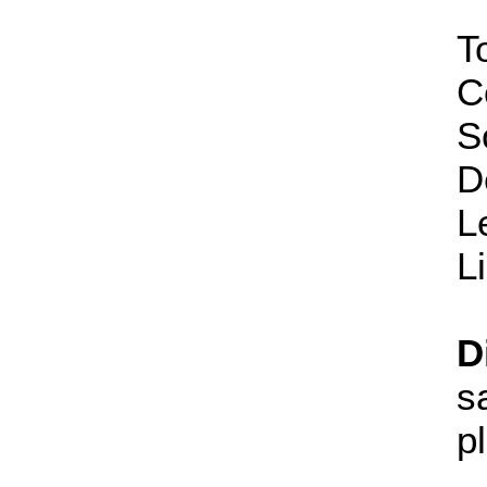
T
C
S
D
L
L
D
s
p