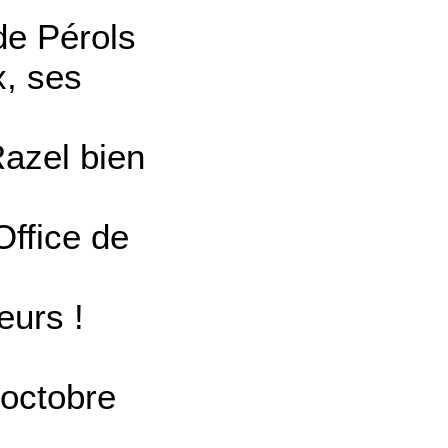
de Pérols
x, ses
Razel bien
Office de
eurs !
 octobre