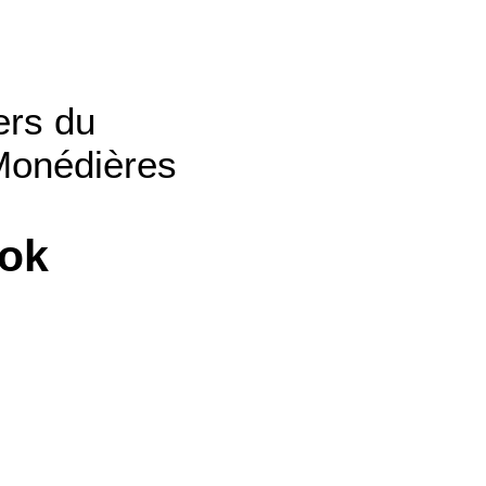
ers du
 Monédières
ook