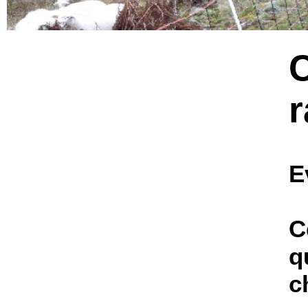
E
C
q
c