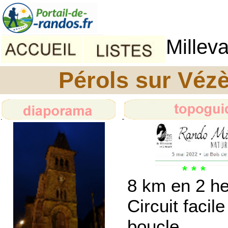
Millev
Pérols sur Vézè
8 km en 2 h
Circuit facile
boucle