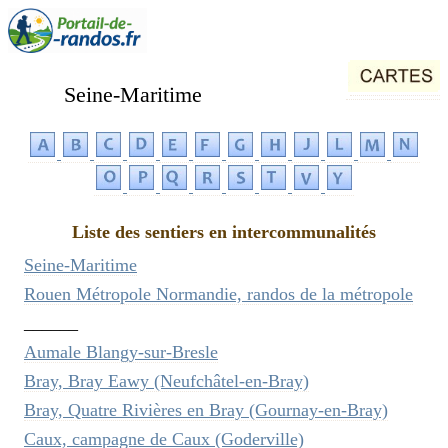
Seine-Maritime
Liste des sentiers en intercommunalités
Seine-Maritime
Rouen Métropole Normandie, randos de la métropole
______
Aumale Blangy-sur-Bresle
Bray, Bray Eawy (Neufchâtel-en-Bray)
Bray, Quatre Rivières en Bray (Gournay-en-Bray)
Caux, campagne de Caux (Goderville)