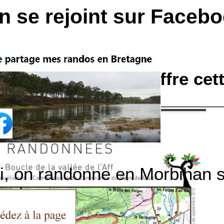
n se rejoint sur Faceb
 Brocéliande vous offre cet
________________________
ci, on randonne en Morbihan s
entiers