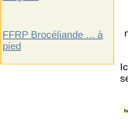
FFRP Brocéliande ... à
pied
I
s