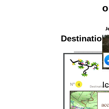
o
Destination
_______
I
s