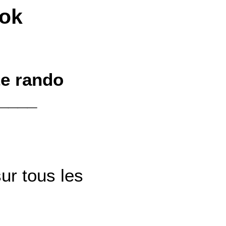
ook
te rando
____
ur tous les