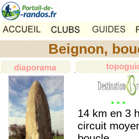
Beignon, boucl
14 km en 3 
circuit moye
boucle