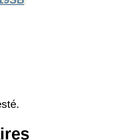
esté.
ires