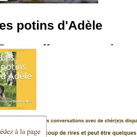
es potins d'Adèle
 vous offre cette rando
________________________