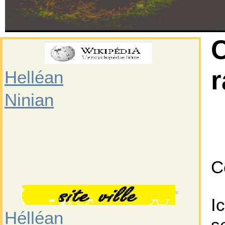
Helléan
Ninian
C
I
Hélléan
s