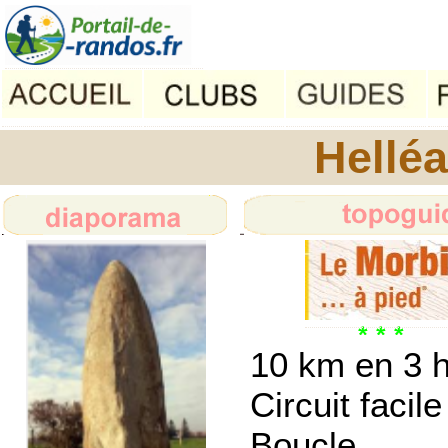
Hellé
10 km en 3 
Circuit facile
Boucle