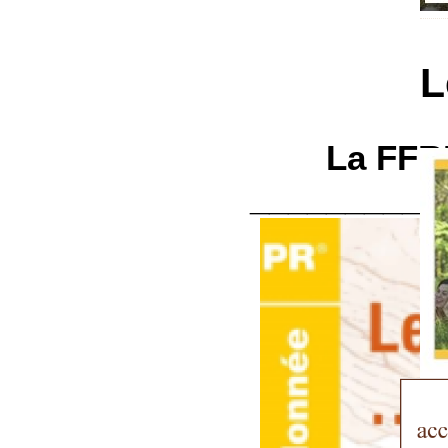
L
La FFRP
__________