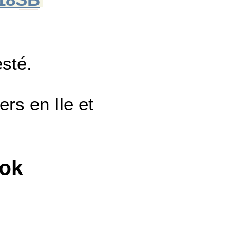
esté.
rs en Ile et
ook