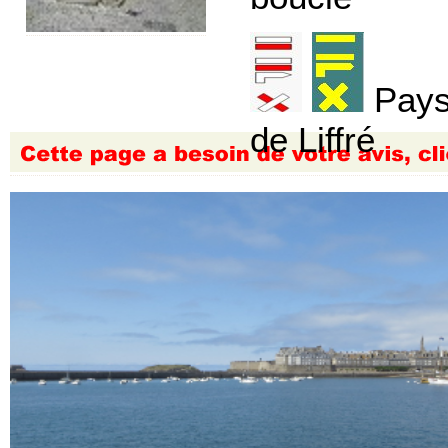
Pay
de Liffré