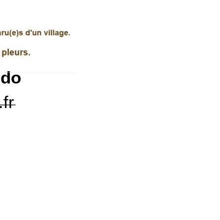
ndo
__
fr