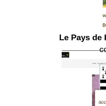
Le Pays de 
_________
c