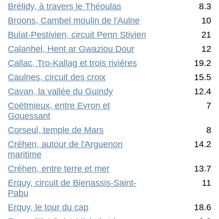
Brélidy, à travers le Théoulas
8.3
Broons, Cambel moulin de l'Aulne
10
Bulat-Pestivien, circuit Penn Stivien
21
Calanhel, Hent ar Gwaziou Dour
12
Callac, Tro-Kallag et trois rivières
19.2
Caulnes, circuit des croix
15.5
Cavan, la vallée du Guindy
12.4
Coëtmieux, entre Evron et
7
Gouessant
Corseul, temple de Mars
8
Créhen, autour de l'Arguenon
14.2
maritime
Créhen, entre terre et mer
13.7
Erquy, circuit de Bienassis-Saint-
11
Pabu
Erquy, le tour du cap
18.6