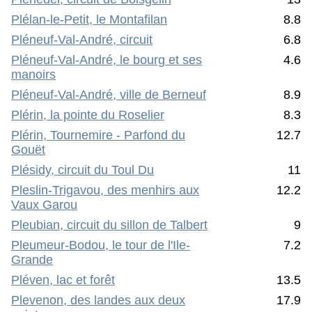
Plélan-le-Petit, le Montafilan
8.8
Pléneuf-Val-André, circuit
6.8
Pléneuf-Val-André, le bourg et ses
4.6
manoirs
Pléneuf-Val-André, ville de Berneuf
8.9
Plérin, la pointe du Roselier
8.3
Plérin, Tournemire - Parfond du
12.7
Gouët
Plésidy, circuit du Toul Du
11
Pleslin-Trigavou, des menhirs aux
12.2
Vaux Garou
Pleubian, circuit du sillon de Talbert
9
Pleumeur-Bodou, le tour de l'Ile-
7.2
Grande
Pléven, lac et forêt
13.5
Plevenon, des landes aux deux
17.9