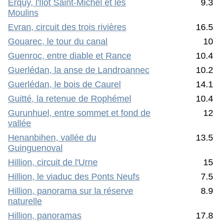
Erquy, l'Ilot Saint-Michel et les
9.3
Moulins
Evran, circuit des trois rivières
16.5
Gouarec, le tour du canal
10
Guenroc, entre diable et Rance
10.4
Guerlédan, la anse de Landroannec
10.2
Guerlédan, le bois de Caurel
14.1
Guitté, la retenue de Rophémel
10.4
Gurunhuel, entre sommet et fond de
12
vallée
Henanbihen, vallée du
13.5
Guinguenoval
Hillion, circuit de l'Urne
15
Hillion, le viaduc des Ponts Neufs
7.5
Hillion, panorama sur la réserve
8.9
naturelle
Hillion, panoramas
17.8