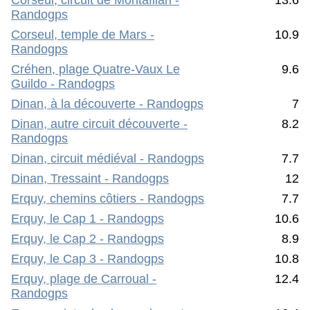
Corseul, circuit de Montafilan -
13.6
Randogps
Corseul, temple de Mars -
10.9
Randogps
Créhen, plage Quatre-Vaux Le
9.6
Guildo - Randogps
Dinan, à la découverte - Randogps
7
Dinan, autre circuit découverte -
8.2
Randogps
Dinan, circuit médiéval - Randogps
7.7
Dinan, Tressaint - Randogps
12
Erquy, chemins côtiers - Randogps
7.7
Erquy, le Cap 1 - Randogps
10.6
Erquy, le Cap 2 - Randogps
8.9
Erquy, le Cap 3 - Randogps
10.8
Erquy, plage de Carroual -
12.4
Randogps