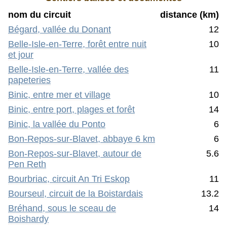
nom du circuit
distance (km)
Bégard, vallée du Donant
12
Belle-Isle-en-Terre, forêt entre nuit
10
et jour
Belle-Isle-en-Terre, vallée des
11
papeteries
Binic, entre mer et village
10
Binic, entre port, plages et forêt
14
Binic, la vallée du Ponto
6
Bon-Repos-sur-Blavet, abbaye 6 km
6
Bon-Repos-sur-Blavet, autour de
5.6
Pen Reth
Bourbriac, circuit An Tri Eskop
11
Bourseul, circuit de la Boistardais
13.2
Bréhand, sous le sceau de
14
Boishardy