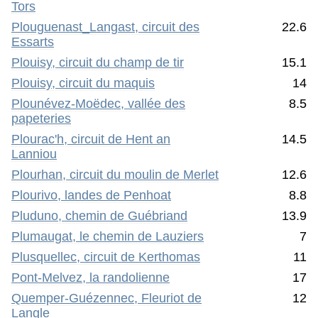
Tors
Plouguenast_Langast, circuit des
22.6
Essarts
Plouisy, circuit du champ de tir
15.1
Plouisy, circuit du maquis
14
Plounévez-Moëdec, vallée des
8.5
papeteries
Plourac'h, circuit de Hent an
14.5
Lanniou
Plourhan, circuit du moulin de Merlet
12.6
Plourivo, landes de Penhoat
8.8
Pluduno, chemin de Guébriand
13.9
Plumaugat, le chemin de Lauziers
7
Plusquellec, circuit de Kerthomas
11
Pont-Melvez, la randolienne
17
Quemper-Guézennec, Fleuriot de
12
Langle