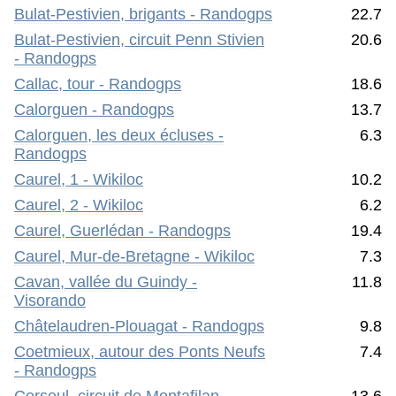
Bulat-Pestivien, brigants - Randogps
22.7
Bulat-Pestivien, circuit Penn Stivien
20.6
- Randogps
Callac, tour - Randogps
18.6
Calorguen - Randogps
13.7
Calorguen, les deux écluses -
6.3
Randogps
Caurel, 1 - Wikiloc
10.2
Caurel, 2 - Wikiloc
6.2
Caurel, Guerlédan - Randogps
19.4
Caurel, Mur-de-Bretagne - Wikiloc
7.3
Cavan, vallée du Guindy -
11.8
Visorando
Châtelaudren-Plouagat - Randogps
9.8
Coetmieux, autour des Ponts Neufs
7.4
- Randogps