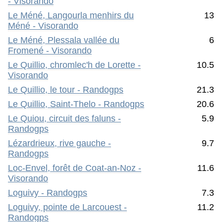
- Visorando
Le Méné, Langourla menhirs du
13
Méné - Visorando
Le Méné, Plessala vallée du
6
Fromené - Visorando
Le Quillio, chromlec'h de Lorette -
10.5
Visorando
Le Quillio, le tour - Randogps
21.3
Le Quillio, Saint-Thelo - Randogps
20.6
Le Quiou, circuit des faluns -
5.9
Randogps
Lézardrieux, rive gauche -
9.7
Randogps
Loc-Envel, forêt de Coat-an-Noz -
11.6
Visorando
Loguivy - Randogps
7.3
Loguivy, pointe de Larcouest -
11.2
Randogps