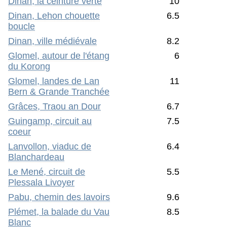
Dinan, la ceinture verte
10
Dinan, Lehon chouette
6.5
boucle
Dinan, ville médiévale
8.2
Glomel, autour de l'étang
6
du Korong
Glomel, landes de Lan
11
Bern & Grande Tranchée
Grâces, Traou an Dour
6.7
Guingamp, circuit au
7.5
coeur
Lanvollon, viaduc de
6.4
Blanchardeau
Le Mené, circuit de
5.5
Plessala Livoyer
Pabu, chemin des lavoirs
9.6
Plémet, la balade du Vau
8.5
Blanc