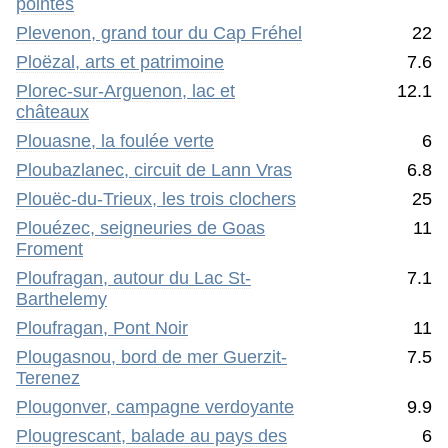
pointes
Plevenon, grand tour du Cap Fréhel
22
Ploëzal, arts et patrimoine
7.6
Plorec-sur-Arguenon, lac et
12.1
châteaux
Plouasne, la foulée verte
6
Ploubazlanec, circuit de Lann Vras
6.8
Plouëc-du-Trieux, les trois clochers
25
Plouézec, seigneuries de Goas
11
Froment
Ploufragan, autour du Lac St-
7.1
Barthelemy
Ploufragan, Pont Noir
11
Plougasnou, bord de mer Guerzit-
7.5
Terenez
Plougonver, campagne verdoyante
9.9
Plougrescant, balade au pays des
6