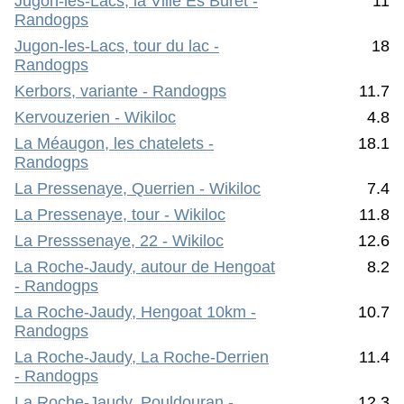
Jugon-les-Lacs, la Ville Es Buret -
11
Randogps
Jugon-les-Lacs, tour du lac -
18
Randogps
Kerbors, variante - Randogps
11.7
Kervouzerien - Wikiloc
4.8
La Méaugon, les chatelets -
18.1
Randogps
La Pressenaye, Querrien - Wikiloc
7.4
La Pressenaye, tour - Wikiloc
11.8
La Presssenaye, 22 - Wikiloc
12.6
La Roche-Jaudy, autour de Hengoat
8.2
- Randogps
La Roche-Jaudy, Hengoat 10km -
10.7
Randogps
La Roche-Jaudy, La Roche-Derrien
11.4
- Randogps
La Roche-Jaudy, Pouldouran -
12.3