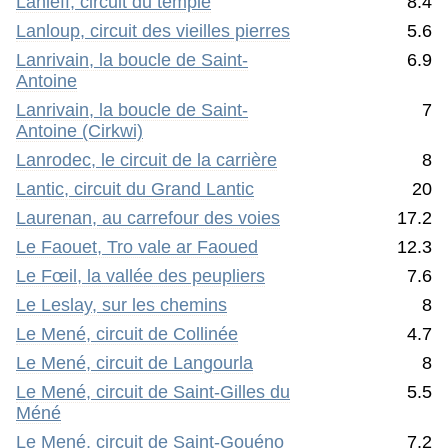
Lanleff, circuit du temple
8.4
Lanloup, circuit des vieilles pierres
5.6
Lanrivain, la boucle de Saint-
6.9
Antoine
Lanrivain, la boucle de Saint-
7
Antoine (Cirkwi)
Lanrodec, le circuit de la carrière
8
Lantic, circuit du Grand Lantic
20
Laurenan, au carrefour des voies
17.2
Le Faouet, Tro vale ar Faoued
12.3
Le Fœil, la vallée des peupliers
7.6
Le Leslay, sur les chemins
8
Le Mené, circuit de Collinée
4.7
Le Mené, circuit de Langourla
8
Le Mené, circuit de Saint-Gilles du
5.5
Méné
Le Mené, circuit de Saint-Gouéno
7.2