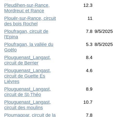
Pleudihen-sur-Rance,
12.3
Mordreuc et Rance
Plouër-sur-Rance, circuit
11
des bois Rochel
Ploufragan, circuit de
7.8
9/5/2025
l'Epina
Ploufragan, la vallée du
5.3
8/5/2025
Goëlo
Plouguenast_Langast,
8.4
circuit de Berrier
Plouguenast_Langast,
4.6
circuit de Guette Es
Liévres
Plouguenast_Langast,
8.9
circuit de St-Théo
Plouguenast_Langast,
10.7
circuit des moulins
Ploumagoar, circuit de la
7.8