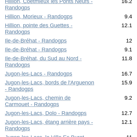
Hillion, Coetmieux les Ponts Neufs -
16.2
Randogps
Hillion, Morieux - Randogps
9.4
Hillion, pointe des Guettes -
12.1
Randogps
Ile-de-Bréhat - Randogps
12
Ile-de-Bréhat - Randogps
9.1
Ile-de-Bréhat, du Sud au Nord -
11.8
Randogps
Jugon-les-Lacs - Randogps
16.7
Jugon-les-Lacs, bords de l'Arguenon
15.9
- Randogps
Jugon-les-Lacs, chemin de
9.2
Carmouet - Randogps
Jugon-les-Lacs, Dolo - Randogps
12.7
Jugon-les-Lacs, étang arrière pays -
12.1
Randogps