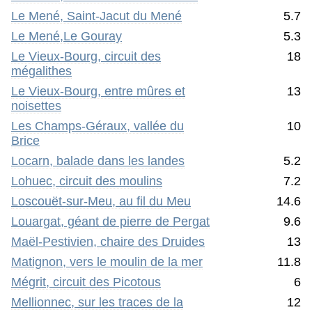
Le Mené, Saint-Jacut du Mené
5.7
Le Mené,Le Gouray
5.3
Le Vieux-Bourg, circuit des
18
mégalithes
Le Vieux-Bourg, entre mûres et
13
noisettes
Les Champs-Géraux, vallée du
10
Brice
Locarn, balade dans les landes
5.2
Lohuec, circuit des moulins
7.2
Loscouët-sur-Meu, au fil du Meu
14.6
Louargat, géant de pierre de Pergat
9.6
Maël-Pestivien, chaire des Druides
13
Matignon, vers le moulin de la mer
11.8
Mégrit, circuit des Picotous
6
Mellionnec, sur les traces de la
12