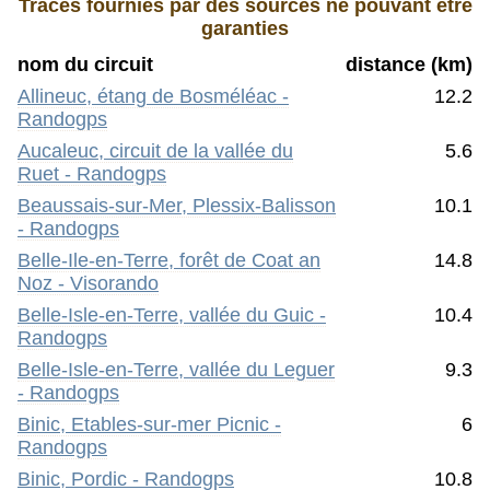
Traces fournies par des sources ne pouvant être
garanties
nom du circuit
distance (km)
Allineuc, étang de Bosméléac -
12.2
Randogps
Aucaleuc, circuit de la vallée du
5.6
Ruet - Randogps
Beaussais-sur-Mer, Plessix-Balisson
10.1
- Randogps
Belle-Ile-en-Terre, forêt de Coat an
14.8
Noz - Visorando
Belle-Isle-en-Terre, vallée du Guic -
10.4
Randogps
Belle-Isle-en-Terre, vallée du Leguer
9.3
- Randogps
Binic, Etables-sur-mer Picnic -
6
Randogps
Binic, Pordic - Randogps
10.8