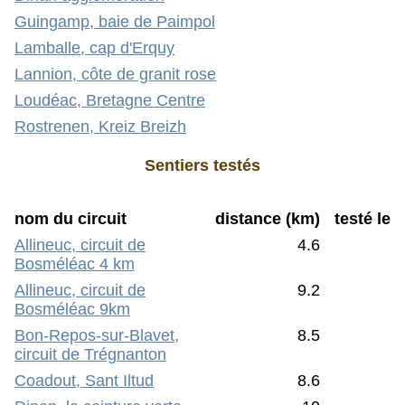
Guingamp, baie de Paimpol
Lamballe, cap d'Erquy
Lannion, côte de granit rose
Loudéac, Bretagne Centre
Rostrenen, Kreiz Breizh
Sentiers testés
nom du circuit
distance (km)
testé le
Allineuc, circuit de
4.6
Bosméléac 4 km
Allineuc, circuit de
9.2
Bosméléac 9km
Bon-Repos-sur-Blavet,
8.5
circuit de Trégnanton
Coadout, Sant Iltud
8.6