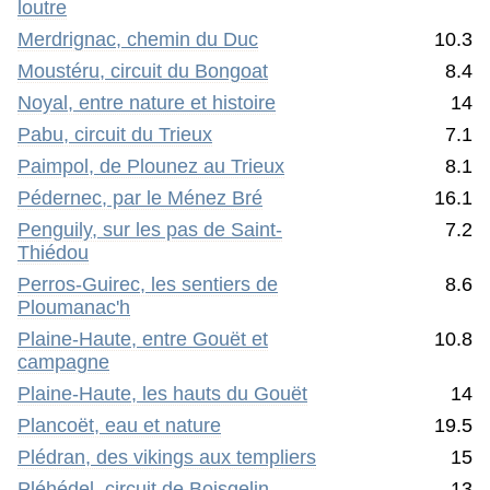
loutre
Merdrignac, chemin du Duc
10.3
Moustéru, circuit du Bongoat
8.4
Noyal, entre nature et histoire
14
Pabu, circuit du Trieux
7.1
Paimpol, de Plounez au Trieux
8.1
Pédernec, par le Ménez Bré
16.1
Penguily, sur les pas de Saint-
7.2
Thiédou
Perros-Guirec, les sentiers de
8.6
Ploumanac'h
Plaine-Haute, entre Gouët et
10.8
campagne
Plaine-Haute, les hauts du Gouët
14
Plancoët, eau et nature
19.5
Plédran, des vikings aux templiers
15
Pléhédel, circuit de Boisgelin
13