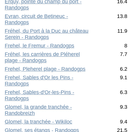
Erquy, pointe du champ du port -
16.4
Randogps
Evran, circuit de Betineuc -
13.8
Randogps
Fréhel, du Port à la Duc au château
11.9
Serein - Randogps
Frehel, le Fremur - Randogps
8
Fréhel, les carrières de Pléherel
7.7
plage - Randogps
Frehel, Pleherel plage - Randogps
6.2
Frehel, Sables d'Or les Pins -
9.1
Randogps
Frehel, Sables-d'Or-les-Pins -
6.3
Randogps
Glomel, la grande tranchée -
9.3
Randobreizh
Glomel, la tranchée - Wikiloc
9.4
Glomel, ses étangs - Randogps
21.5